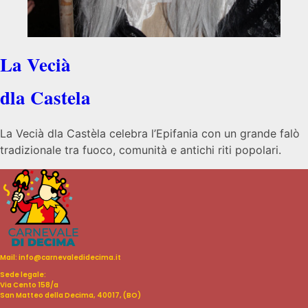
La Vecià
dla Castela
La Vecià dla Castèla celebra l’Epifania con un grande falò
tradizionale tra fuoco, comunità e antichi riti popolari.
Mail: info@carnevaledidecima.it
Sede legale:
Via Cento 158/a
San Matteo della Decima, 40017, (BO)