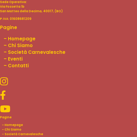
Sede Operativa:
Via Fossetta 1b
San Matteo della Decima, 40017, (BO)
P.IVA: 01608681209
Pagine
–
Homepage
–
Chi Siamo
–
Società Carnevalesche
–
Eventi
–
Contatti
Pagine
–
Homepage
–
Chi Siamo
–
Società Carnevalesche