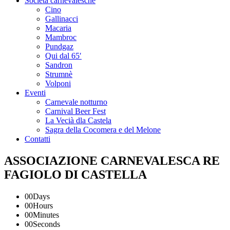
Società carnevalesche
Cino
Gallinacci
Macaria
Mambroc
Pundgaz
Qui dal 65′
Sandron
Strumnè
Volponi
Eventi
Carnevale notturno
Carnival Beer Fest
La Vecià dla Castela
Sagra della Cocomera e del Melone
Contatti
ASSOCIAZIONE CARNEVALESCA RE
FAGIOLO DI CASTELLA
00
Days
00
Hours
00
Minutes
00
Seconds