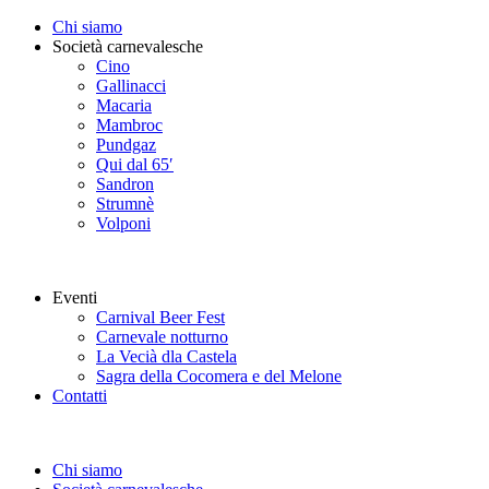
Chi siamo
Società carnevalesche
Cino
Gallinacci
Macaria
Mambroc
Pundgaz
Qui dal 65′
Sandron
Strumnè
Volponi
Eventi
Carnival Beer Fest
Carnevale notturno
La Vecià dla Castela
Sagra della Cocomera e del Melone
Contatti
Chi siamo